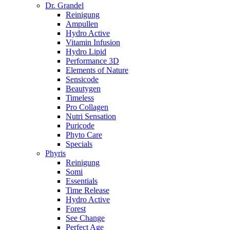
Dr. Grandel
Reinigung
Ampullen
Hydro Active
Vitamin Infusion
Hydro Lipid
Performance 3D
Elements of Nature
Sensicode
Beautygen
Timeless
Pro Collagen
Nutri Sensation
Puricode
Phyto Care
Specials
Phyris
Reinigung
Somi
Essentials
Time Release
Hydro Active
Forest
See Change
Perfect Age