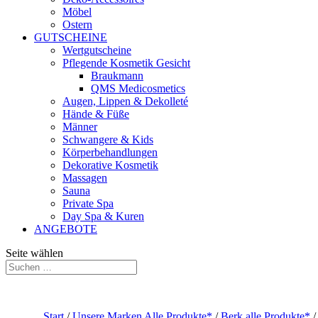
Möbel
Ostern
GUTSCHEINE
Wertgutscheine
Pflegende Kosmetik Gesicht
Braukmann
QMS Medicosmetics
Augen, Lippen & Dekolleté
Hände & Füße
Männer
Schwangere & Kids
Körperbehandlungen
Dekorative Kosmetik
Massagen
Sauna
Private Spa
Day Spa & Kuren
ANGEBOTE
Seite wählen
Start
/
Unsere Marken Alle Produkte*
/
Berk alle Produkte*
/