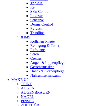
Triple A
Re
Skin Control
Luxesse
Sensitive
Derma Control
Eyezone
Trendline
!QMS
Kollagen-Pflege
Reinigung & Toner
Exfoliants
Seren
Cremes
Augen & Lippenpflege
Gesichtsmasken
Hand- & Körperpflege
Nahrungsergänzung
MAKE UP
TEINT
AUGEN
AUGENBRAUEN
NÄGEL
PINSEL
ZUBEHÖR