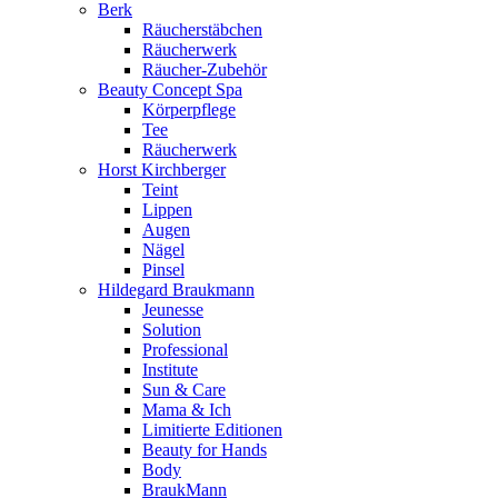
Berk
Räucherstäbchen
Räucherwerk
Räucher-Zubehör
Beauty Concept Spa
Körperpflege
Tee
Räucherwerk
Horst Kirchberger
Teint
Lippen
Augen
Nägel
Pinsel
Hildegard Braukmann
Jeunesse
Solution
Professional
Institute
Sun & Care
Mama & Ich
Limitierte Editionen
Beauty for Hands
Body
BraukMann