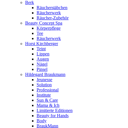
Berk
Räucherstäbchen
Räucherwerk
Räucher-Zubehör
Beauty Concept Spa
Körperpflege
Tee
Räucherwerk
Horst Kirchberger
Teint
Lippen
Augen
Nägel
Pinsel
Hildegard Braukmann
Jeunesse
Solution
Professional
Institute
Sun & Care
Mama & Ich
Limitierte Editionen
Beauty for Hands
Body
BraukMann