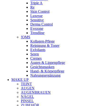
Triple A
Re
Skin Control
Luxesse
Sensitive
Derma Control
Eyezone
Trendline
!QMS
Kollagen-Pflege
Reinigung & Toner
Exfoliants
Seren
Cremes
Augen & Lippenpflege
Gesichtsmasken
Hand- & Körperpflege
Nahrungsergänzung
MAKE UP
TEINT
AUGEN
AUGENBRAUEN
NÄGEL
PINSEL
ZUBEHÖR