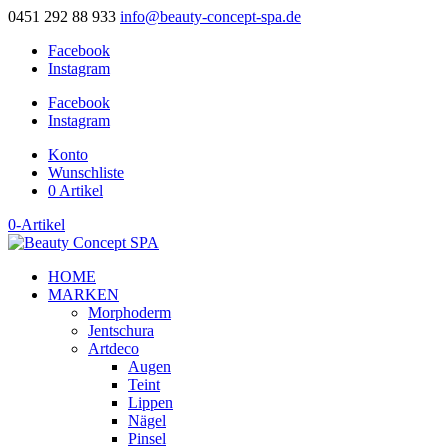
0451 292 88 933
info@beauty-concept-spa.de
Facebook
Instagram
Facebook
Instagram
Konto
Wunschliste
0 Artikel
0-Artikel
HOME
MARKEN
Morphoderm
Jentschura
Artdeco
Augen
Teint
Lippen
Nägel
Pinsel