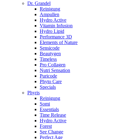
Dr. Grandel
Reinigung
Ampullen
Hydro Active
Vitamin Infusion
Hydro Lipid
Performance 3D
Elements of Nature
Sensicode
Beautygen
Timeless
Pro Collagen
Nutri Sensation
Puricode
Phyto Care
Specials
Phyris
Reinigung
Somi
Essentials
Time Release
Hydro Active
Forest
See Change
Perfect Age