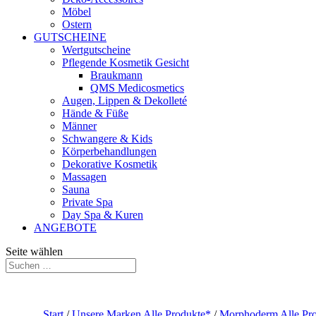
Möbel
Ostern
GUTSCHEINE
Wertgutscheine
Pflegende Kosmetik Gesicht
Braukmann
QMS Medicosmetics
Augen, Lippen & Dekolleté
Hände & Füße
Männer
Schwangere & Kids
Körperbehandlungen
Dekorative Kosmetik
Massagen
Sauna
Private Spa
Day Spa & Kuren
ANGEBOTE
Seite wählen
Start
/
Unsere Marken Alle Produkte*
/
Morphoderm Alle Pr