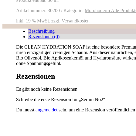
Produkt enthält: 30
ml
Artikelnummer:
30200
Kategorie:
Morphoderm Alle Produkt
inkl. 19 % MwSt.
zzgl.
Versandkosten
Beschreibung
Rezensionen (0)
Die CLEAN HYDRATION SOAP ist eine besondere Premiumseife 
ihren einzigartigen cremigen Schaum. Aus dieser natürlichen, e
Bio Olivenöl, Bio Aprikosenkernöl und Hyaluronsäure wirken r
ohne Spannungsgefühl.
Rezensionen
Es gibt noch keine Rezensionen.
Schreibe die erste Rezension für „Serum No2“
Du musst
angemeldet
sein, um eine Rezension veröffentlichen