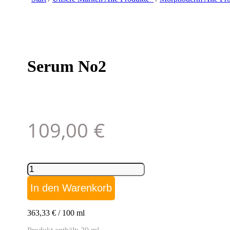
Serum No2
109,00
€
Serum
No2
Menge
In den Warenkorb
363,33
€
/
100
ml