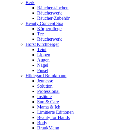
Berk
Räucherstäbchen
Räucherwerk
Räucher-Zubehör
Beauty Concept Spa
Körperpflege
Tee
Räucherwerk
Horst Kirchberger
Teint
Lippen
Augen
Nägel
Pinsel
Hildegard Braukmann
Jeunesse
Solution
Professional
Institute
Sun & Care
Mama & Ich
Limitierte Editionen
Beauty for Hands
Body
BraukMann