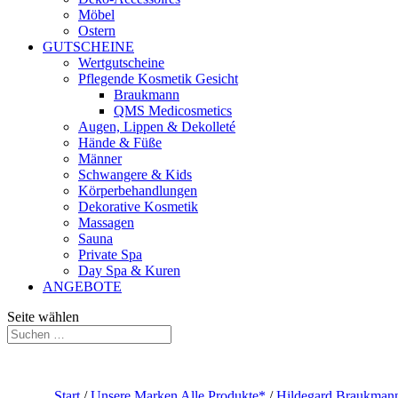
Möbel
Ostern
GUTSCHEINE
Wertgutscheine
Pflegende Kosmetik Gesicht
Braukmann
QMS Medicosmetics
Augen, Lippen & Dekolleté
Hände & Füße
Männer
Schwangere & Kids
Körperbehandlungen
Dekorative Kosmetik
Massagen
Sauna
Private Spa
Day Spa & Kuren
ANGEBOTE
Seite wählen
Start
/
Unsere Marken Alle Produkte*
/
Hildegard Braukmann