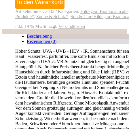
SPF
In den Warenkorb
50
Menge
Artikelnummer:
2432
Kategorien:
Hildegard Braukmann alle
Produkte*
,
Sonne & Schutz*
,
Sun & Care Hildegard Braukm
inkl. 19 % MwSt.
zzgl.
Versandkosten
Beschreibung
Rezensionen (0)
Hoher Schutz: UVA - UVB - HEV - IR. Sonnenschutz für sen
Haut - wasserfest, parfümfrei. Die softe Emulsion mit Ectoin bi
zuverlässigen UVA-/UVB-Schutz und gleichzeitig ein angen
Hautgefühl. Natürlicher Preiselbeer-Extrakt beugt lichtbedingt
Hautschäden durch Infrarotstrahlung und Blue Light (HEV) vo
Ectoin und hautähnliche lamellar aufgebaute Membranlipide s
die Hautbarriere, beruhigen gereizte Haut und spenden Feuchti
Geeignet bei Neigung zu Neurodermitis und Sonnenallergie s
für Kleinkinder ab 3 Jahren. Vegan. Hinweis: Kontakt mit Text
vermeiden. Gut für die Umwelt: korallenfreundlich - konform 
dem hawaiianischen Riffgesetz. Ohne Mikroplastik.Anwendu
Vor dem Sonnen großzügig auftragen und gleichmäßig verteile
Augenkontakt vermeiden. Geringe Auftragsmengen reduzieren
Schutzleistung. Wiederholt anwenden, insbesondere nach dem
Baden, Schwitzen oder Abtrocknen. Intensive Mittagssonne
vermeiden. Auch Sonnenschutzmittel mit hohem Lichtschutzfa