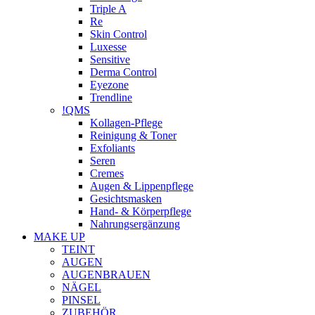
Triple A
Re
Skin Control
Luxesse
Sensitive
Derma Control
Eyezone
Trendline
!QMS
Kollagen-Pflege
Reinigung & Toner
Exfoliants
Seren
Cremes
Augen & Lippenpflege
Gesichtsmasken
Hand- & Körperpflege
Nahrungsergänzung
MAKE UP
TEINT
AUGEN
AUGENBRAUEN
NÄGEL
PINSEL
ZUBEHÖR