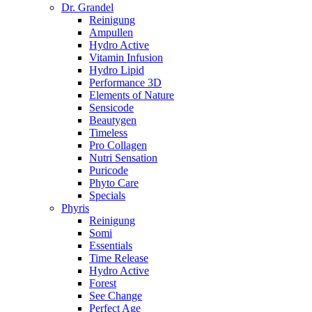
Dr. Grandel
Reinigung
Ampullen
Hydro Active
Vitamin Infusion
Hydro Lipid
Performance 3D
Elements of Nature
Sensicode
Beautygen
Timeless
Pro Collagen
Nutri Sensation
Puricode
Phyto Care
Specials
Phyris
Reinigung
Somi
Essentials
Time Release
Hydro Active
Forest
See Change
Perfect Age