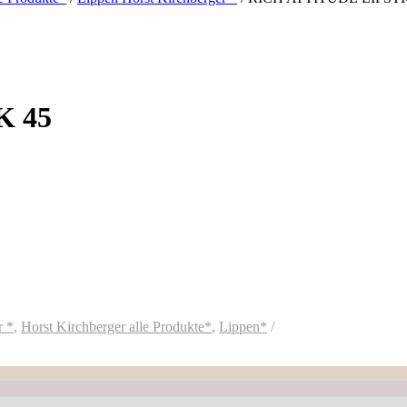
K 45
r *
,
Horst Kirchberger alle Produkte*
,
Lippen*