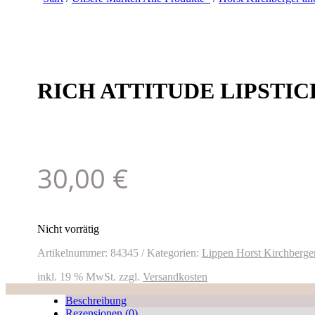
RICH ATTITUDE LIPSTIC
30,00
€
Nicht vorrätig
Artikelnummer:
84345
Kategorien:
Lippen Horst Kirchberge
inkl. 19 % MwSt.
zzgl.
Versandkosten
Beschreibung
Rezensionen (0)