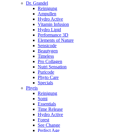
Dr. Grandel
Reinigung
Ampullen
Hydro Active
Vitamin Infusion
Hydro Lipid
Performance 3D
Elements of Nature
Sensicode
Beautygen
Timeless
Pro Collagen
Nutri Sensation
Puricode
Phyto Care
Specials
Phyris
Reinigung
Somi
Essentials
Time Release
Hydro Active
Forest
See Change
Perfect Age