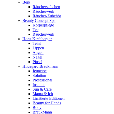
Berk
Räucherstäbchen
Räucherwerk
Räucher-Zubehör
Beauty Concept Spa
Körperpflege
Tee
Räucherwerk
Horst Kirchberger
Teint
Lippen
Augen
Nägel
Pinsel
Hildegard Braukmann
Jeunesse
Solution
Professional
Institute
Sun & Care
Mama & Ich
Limitierte Editionen
Beauty for Hands
Body
BraukMann