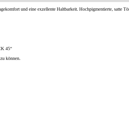
ort und eine exzellente Haltbarkeit. Hochpigmentierte, satte Töne s
CK 45“
 zu können.