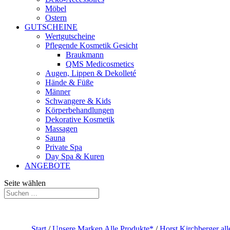
Möbel
Ostern
GUTSCHEINE
Wertgutscheine
Pflegende Kosmetik Gesicht
Braukmann
QMS Medicosmetics
Augen, Lippen & Dekolleté
Hände & Füße
Männer
Schwangere & Kids
Körperbehandlungen
Dekorative Kosmetik
Massagen
Sauna
Private Spa
Day Spa & Kuren
ANGEBOTE
Seite wählen
Start
/
Unsere Marken Alle Produkte*
/
Horst Kirchberger al