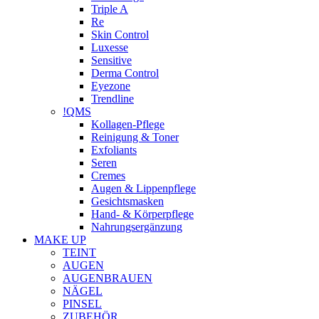
Triple A
Re
Skin Control
Luxesse
Sensitive
Derma Control
Eyezone
Trendline
!QMS
Kollagen-Pflege
Reinigung & Toner
Exfoliants
Seren
Cremes
Augen & Lippenpflege
Gesichtsmasken
Hand- & Körperpflege
Nahrungsergänzung
MAKE UP
TEINT
AUGEN
AUGENBRAUEN
NÄGEL
PINSEL
ZUBEHÖR