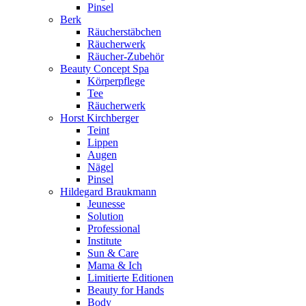
Pinsel
Berk
Räucherstäbchen
Räucherwerk
Räucher-Zubehör
Beauty Concept Spa
Körperpflege
Tee
Räucherwerk
Horst Kirchberger
Teint
Lippen
Augen
Nägel
Pinsel
Hildegard Braukmann
Jeunesse
Solution
Professional
Institute
Sun & Care
Mama & Ich
Limitierte Editionen
Beauty for Hands
Body