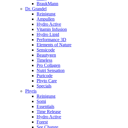
BraukMann
Dr. Grandel
Reinigung
Ampullen
Hydro Active
Vitamin Infusion
Hydro Lipid
Performance 3D
Elements of Nature
Sensicode
Beautygen
Timeless
Pro Collagen
Nutri Sensation
Puricode
Phyto Care
Specials
Phyris
Reinigung
Somi
Essentials
Time Release
Hydro Active
Forest
See Change