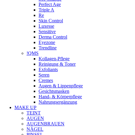
Perfect Age
Triple A
Re
Skin Control
Luxesse
Sensitive
Derma Control
Eyezone
Trendline
!QMS
Kollagen-Pflege
Reinigung & Toner
Exfoliants
Seren
Cremes
Augen & Lippenpflege
Gesichtsmasken
Hand- & Körperpflege
Nahrungsergänzung
MAKE UP
TEINT
AUGEN
AUGENBRAUEN
NÄGEL
PINSEL