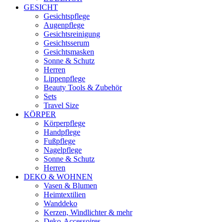
GESICHT
Gesichtspflege
Augenpflege
Gesichtsreinigung
Gesichtsserum
Gesichtsmasken
Sonne & Schutz
Herren
Lippenpflege
Beauty Tools & Zubehör
Sets
Travel Size
KÖRPER
Körperpflege
Handpflege
Fußpflege
Nagelpflege
Sonne & Schutz
Herren
DEKO & WOHNEN
Vasen & Blumen
Heimtextilien
Wanddeko
Kerzen, Windlichter & mehr
Deko-Accessoires