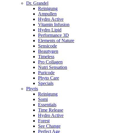
Dr. Grandel
Reinigung
Ampullen
Hydro Active
Vitamin Infusion
Hydro Lipid
Performance 3D
Elements of Nature
Sensicode
Beautygen
Timeless
Pro Collagen
Nutri Sensation
Puricode
Phyto Care
Specials
Phyris
Reinigung
Somi
Essentials
Time Release
Hydro Active
Forest
See Change
Perfect Age