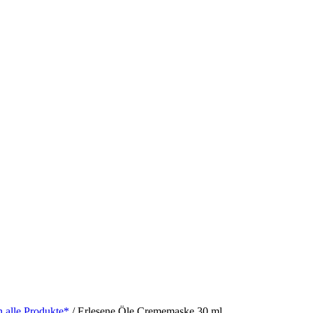
 alle Produkte*
/ Erlesene Öle Crememaske 30 ml