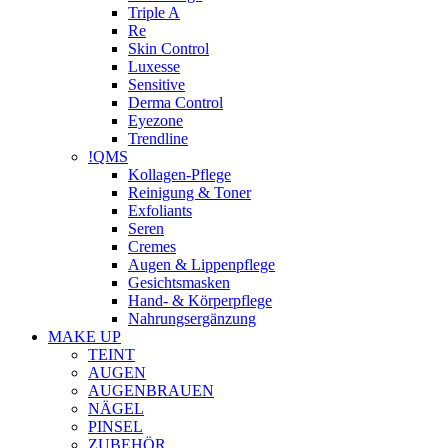
Triple A
Re
Skin Control
Luxesse
Sensitive
Derma Control
Eyezone
Trendline
!QMS
Kollagen-Pflege
Reinigung & Toner
Exfoliants
Seren
Cremes
Augen & Lippenpflege
Gesichtsmasken
Hand- & Körperpflege
Nahrungsergänzung
MAKE UP
TEINT
AUGEN
AUGENBRAUEN
NÄGEL
PINSEL
ZUBEHÖR