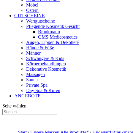
Möbel
Ostern
GUTSCHEINE
Wertgutscheine
Pflegende Kosmetik Gesicht
Braukmann
QMS Medicosmetics
Augen, Lippen & Dekolleté
Hände & Füße
Männer
Schwangere & Kids
Körperbehandlungen
Dekorative Kosmetik
Massagen
Sauna
Private Spa
Day Spa & Kuren
ANGEBOTE
Seite wählen
Start
/
Unsere Marken Alle Produkte*
/
Hildegard Braukmann