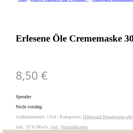
Erlesene Öle Crememaske 3
8,50
€
Spender
Nicht vorrätig
Artikelnummer:
1314
Kategorien:
Hildegard Braukmann alle
inkl. 19 % MwSt.
zzgl.
Versandkosten