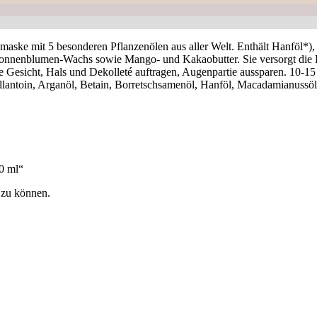
maske mit 5 besonderen Pflanzenölen aus aller Welt. Enthält Hanföl*)
nenblumen-Wachs sowie Mango- und Kakaobutter. Sie versorgt die Haut
gte Gesicht, Hals und Dekolleté auftragen, Augenpartie aussparen. 10-
lantoin, Arganöl, Betain, Borretschsamenöl, Hanföl, Macadamianussöl
0 ml“
 zu können.