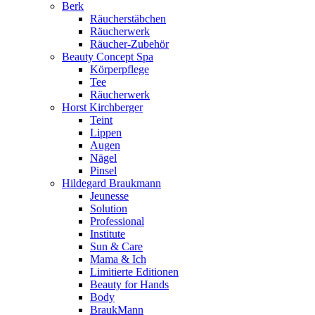
Berk
Räucherstäbchen
Räucherwerk
Räucher-Zubehör
Beauty Concept Spa
Körperpflege
Tee
Räucherwerk
Horst Kirchberger
Teint
Lippen
Augen
Nägel
Pinsel
Hildegard Braukmann
Jeunesse
Solution
Professional
Institute
Sun & Care
Mama & Ich
Limitierte Editionen
Beauty for Hands
Body
BraukMann