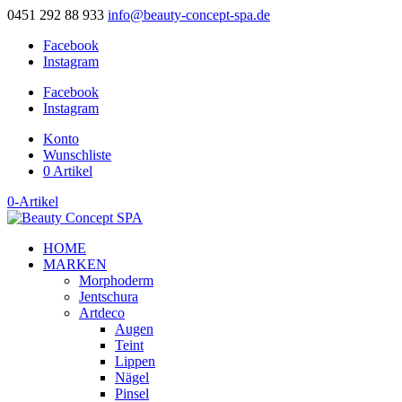
0451 292 88 933
info@beauty-concept-spa.de
Facebook
Instagram
Facebook
Instagram
Konto
Wunschliste
0 Artikel
0-Artikel
HOME
MARKEN
Morphoderm
Jentschura
Artdeco
Augen
Teint
Lippen
Nägel
Pinsel