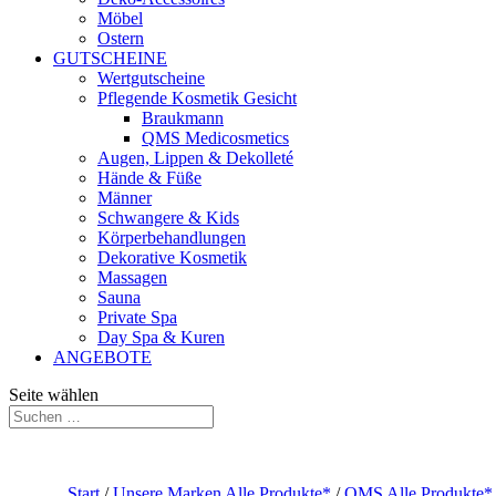
Möbel
Ostern
GUTSCHEINE
Wertgutscheine
Pflegende Kosmetik Gesicht
Braukmann
QMS Medicosmetics
Augen, Lippen & Dekolleté
Hände & Füße
Männer
Schwangere & Kids
Körperbehandlungen
Dekorative Kosmetik
Massagen
Sauna
Private Spa
Day Spa & Kuren
ANGEBOTE
Seite wählen
Start
/
Unsere Marken Alle Produkte*
/
QMS Alle Produkte*