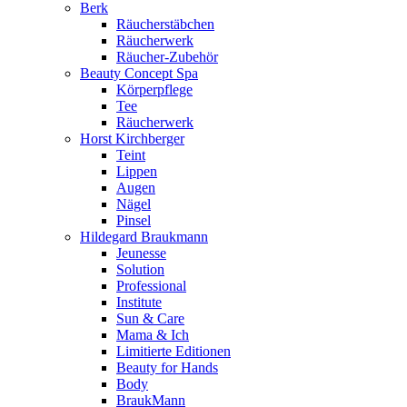
Berk
Räucherstäbchen
Räucherwerk
Räucher-Zubehör
Beauty Concept Spa
Körperpflege
Tee
Räucherwerk
Horst Kirchberger
Teint
Lippen
Augen
Nägel
Pinsel
Hildegard Braukmann
Jeunesse
Solution
Professional
Institute
Sun & Care
Mama & Ich
Limitierte Editionen
Beauty for Hands
Body
BraukMann