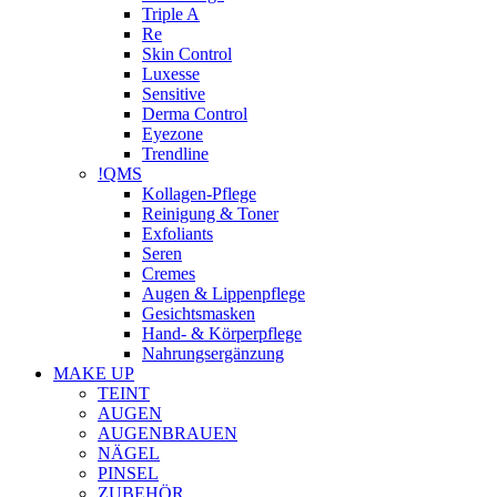
Triple A
Re
Skin Control
Luxesse
Sensitive
Derma Control
Eyezone
Trendline
!QMS
Kollagen-Pflege
Reinigung & Toner
Exfoliants
Seren
Cremes
Augen & Lippenpflege
Gesichtsmasken
Hand- & Körperpflege
Nahrungsergänzung
MAKE UP
TEINT
AUGEN
AUGENBRAUEN
NÄGEL
PINSEL
ZUBEHÖR