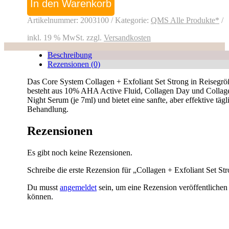
Exfoliant
In den Warenkorb
Set
Strong
Artikelnummer:
2003100
Kategorie:
QMS Alle Produkte*
Menge
inkl. 19 % MwSt.
zzgl.
Versandkosten
Beschreibung
Rezensionen (0)
Das Core System Collagen + Exfoliant Set Strong in Reisegrö
besteht aus 10% AHA Active Fluid, Collagen Day und Collag
Night Serum (je 7ml) und bietet eine sanfte, aber effektive tägl
Behandlung.
Rezensionen
Es gibt noch keine Rezensionen.
Schreibe die erste Rezension für „Collagen + Exfoliant Set St
Du musst
angemeldet
sein, um eine Rezension veröffentlichen
können.