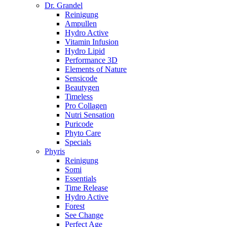
Dr. Grandel
Reinigung
Ampullen
Hydro Active
Vitamin Infusion
Hydro Lipid
Performance 3D
Elements of Nature
Sensicode
Beautygen
Timeless
Pro Collagen
Nutri Sensation
Puricode
Phyto Care
Specials
Phyris
Reinigung
Somi
Essentials
Time Release
Hydro Active
Forest
See Change
Perfect Age