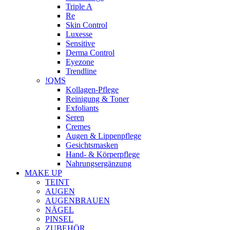
Triple A
Re
Skin Control
Luxesse
Sensitive
Derma Control
Eyezone
Trendline
!QMS
Kollagen-Pflege
Reinigung & Toner
Exfoliants
Seren
Cremes
Augen & Lippenpflege
Gesichtsmasken
Hand- & Körperpflege
Nahrungsergänzung
MAKE UP
TEINT
AUGEN
AUGENBRAUEN
NÄGEL
PINSEL
ZUBEHÖR