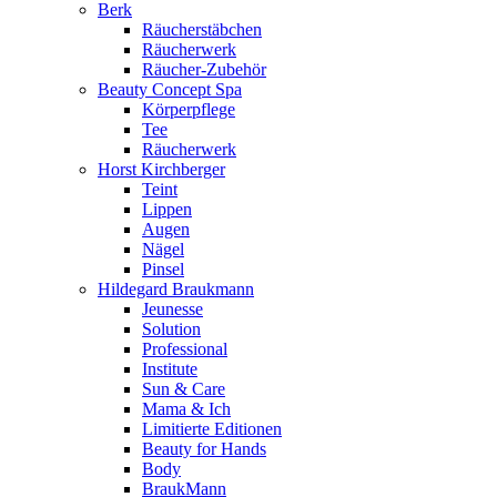
Berk
Räucherstäbchen
Räucherwerk
Räucher-Zubehör
Beauty Concept Spa
Körperpflege
Tee
Räucherwerk
Horst Kirchberger
Teint
Lippen
Augen
Nägel
Pinsel
Hildegard Braukmann
Jeunesse
Solution
Professional
Institute
Sun & Care
Mama & Ich
Limitierte Editionen
Beauty for Hands
Body
BraukMann