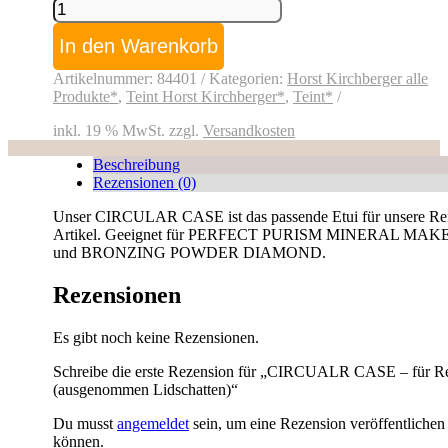
CIRCUALR
CASE
-
In den Warenkorb
für
Refills
Artikelnummer:
84401
Kategorien:
Horst Kirchberger alle
(ausgenommen
Produkte*
,
Teint Horst Kirchberger*
,
Teint*
Lidschatten)
Menge
inkl. 19 % MwSt.
zzgl.
Versandkosten
Beschreibung
Rezensionen (0)
Unser CIRCULAR CASE ist das passende Etui für unsere Ref
Artikel. Geeignet für PERFECT PURISM MINERAL MAK
und BRONZING POWDER DIAMOND.
Rezensionen
Es gibt noch keine Rezensionen.
Schreibe die erste Rezension für „CIRCUALR CASE – für Ref
(ausgenommen Lidschatten)“
Du musst
angemeldet
sein, um eine Rezension veröffentlichen
können.