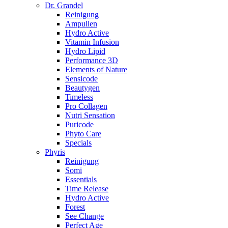
Dr. Grandel
Reinigung
Ampullen
Hydro Active
Vitamin Infusion
Hydro Lipid
Performance 3D
Elements of Nature
Sensicode
Beautygen
Timeless
Pro Collagen
Nutri Sensation
Puricode
Phyto Care
Specials
Phyris
Reinigung
Somi
Essentials
Time Release
Hydro Active
Forest
See Change
Perfect Age