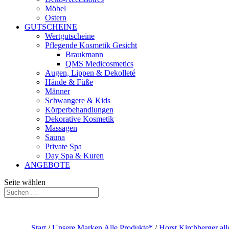
Möbel
Ostern
GUTSCHEINE
Wertgutscheine
Pflegende Kosmetik Gesicht
Braukmann
QMS Medicosmetics
Augen, Lippen & Dekolleté
Hände & Füße
Männer
Schwangere & Kids
Körperbehandlungen
Dekorative Kosmetik
Massagen
Sauna
Private Spa
Day Spa & Kuren
ANGEBOTE
Seite wählen
Start
/
Unsere Marken Alle Produkte*
/
Horst Kirchberger all