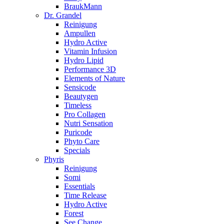
BraukMann
Dr. Grandel
Reinigung
Ampullen
Hydro Active
Vitamin Infusion
Hydro Lipid
Performance 3D
Elements of Nature
Sensicode
Beautygen
Timeless
Pro Collagen
Nutri Sensation
Puricode
Phyto Care
Specials
Phyris
Reinigung
Somi
Essentials
Time Release
Hydro Active
Forest
See Change