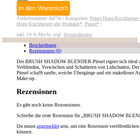
SHADOW
32,00 €
29,00 €
BLENDER
In den Warenkorb
Menge
Artikelnummer:
84756
Kategorien:
Pinsel Horst Kirchberger
Horst Kirchberger alle Produkte*
,
Pinsel*
inkl. 19 % MwSt.
zzgl.
Versandkosten
Beschreibung
Rezensionen (0)
Der BRUSH SHADOW BLENDER-Pinsel eignet sich ideal 
Verblenden, Verwischen und Schattieren von Lidschatten. Der
Pinsel schafft sanfte, weiche Übergänge und ein makelloses 
Make-up.
Rezensionen
Es gibt noch keine Rezensionen.
Schreibe die erste Rezension für „BRUSH SHADOW BLE
Du musst
angemeldet
sein, um eine Rezension veröffentlichen
können.