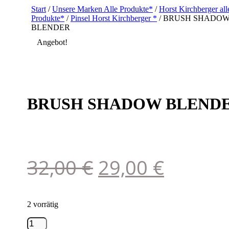
Start
/
Unsere Marken Alle Produkte*
/
Horst Kirchberger all
Produkte*
/
Pinsel Horst Kirchberger *
/ BRUSH SHADO
BLENDER
Angebot!
BRUSH SHADOW BLEND
Ursprüngliche
Aktuell
32,00
€
29,00
€
Preis
Preis
2 vorrätig
war:
ist:
BRUSH