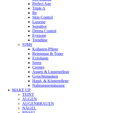
Perfect Age
Triple A
Re
Skin Control
Luxesse
Sensitive
Derma Control
Eyezone
Trendline
!QMS
Kollagen-Pflege
Reinigung & Toner
Exfoliants
Seren
Cremes
Augen & Lippenpflege
Gesichtsmasken
Hand- & Körperpflege
Nahrungsergänzung
MAKE UP
TEINT
AUGEN
AUGENBRAUEN
NÄGEL
PINSEL