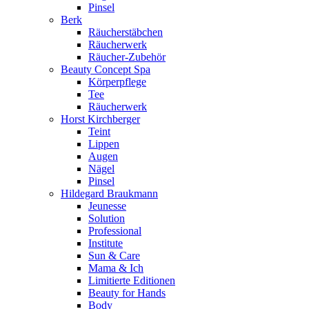
Pinsel
Berk
Räucherstäbchen
Räucherwerk
Räucher-Zubehör
Beauty Concept Spa
Körperpflege
Tee
Räucherwerk
Horst Kirchberger
Teint
Lippen
Augen
Nägel
Pinsel
Hildegard Braukmann
Jeunesse
Solution
Professional
Institute
Sun & Care
Mama & Ich
Limitierte Editionen
Beauty for Hands
Body