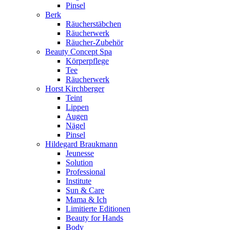
Pinsel
Berk
Räucherstäbchen
Räucherwerk
Räucher-Zubehör
Beauty Concept Spa
Körperpflege
Tee
Räucherwerk
Horst Kirchberger
Teint
Lippen
Augen
Nägel
Pinsel
Hildegard Braukmann
Jeunesse
Solution
Professional
Institute
Sun & Care
Mama & Ich
Limitierte Editionen
Beauty for Hands
Body