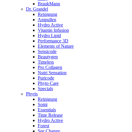
BraukMann
Dr. Grandel
Reinigung
Ampullen
Hydro Active
Vitamin Infusion
Hydro Lipid
Performance 3D
Elements of Nature
Sensicode
Beautygen
Timeless
Pro Collagen
Nutri Sensation
Puricode
Phyto Care
Specials
Phyris
Reinigung
Somi
Essentials
Time Release
Hydro Active
Forest
See Change