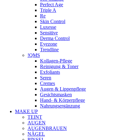
Perfect Age
Triple A
Re
Skin Control
Luxesse
Sensitive
Derma Control
Eyezone
Trendline
!QMS
Kollagen-Pflege
Reinigung & Toner
Exfoliants
Seren
Cremes
Augen & Lippenpflege
Gesichtsmasken
Hand- & Körperpflege
Nahrungsergänzung
MAKE UP
TEINT
AUGEN
AUGENBRAUEN
NÄGEL
PINSEL