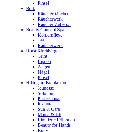
Pinsel
Berk
Räucherstäbchen
Räucherwerk
Räucher-Zubehör
Beauty Concept Spa
Körperpflege
Tee
Räucherwerk
Horst Kirchberger
Teint
Lippen
Augen
Nägel
Pinsel
Hildegard Braukmann
Jeunesse
Solution
Professional
Institute
Sun & Care
Mama & Ich
Limitierte Editionen
Beauty for Hands
Body