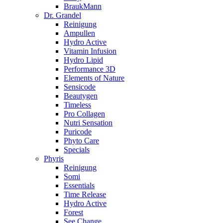
BraukMann
Dr. Grandel
Reinigung
Ampullen
Hydro Active
Vitamin Infusion
Hydro Lipid
Performance 3D
Elements of Nature
Sensicode
Beautygen
Timeless
Pro Collagen
Nutri Sensation
Puricode
Phyto Care
Specials
Phyris
Reinigung
Somi
Essentials
Time Release
Hydro Active
Forest
See Change