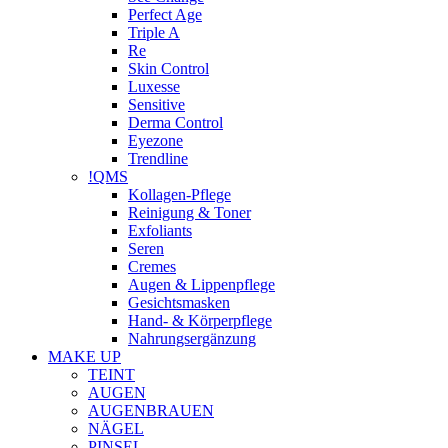
Perfect Age
Triple A
Re
Skin Control
Luxesse
Sensitive
Derma Control
Eyezone
Trendline
!QMS
Kollagen-Pflege
Reinigung & Toner
Exfoliants
Seren
Cremes
Augen & Lippenpflege
Gesichtsmasken
Hand- & Körperpflege
Nahrungsergänzung
MAKE UP
TEINT
AUGEN
AUGENBRAUEN
NÄGEL
PINSEL