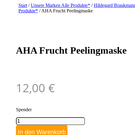
Start
/
Unsere Marken Alle Produkte*
/
Hildegard Braukmann
Produkte*
/ AHA Frucht Peelingmaske
AHA Frucht Peelingmaske
12,00
€
Spender
AHA
Frucht
Peelingmaske
In den Warenkorb