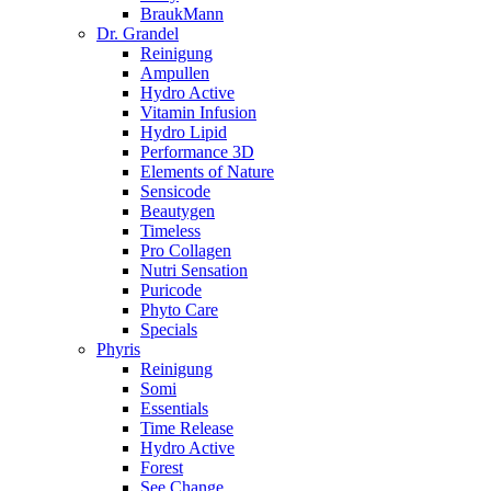
BraukMann
Dr. Grandel
Reinigung
Ampullen
Hydro Active
Vitamin Infusion
Hydro Lipid
Performance 3D
Elements of Nature
Sensicode
Beautygen
Timeless
Pro Collagen
Nutri Sensation
Puricode
Phyto Care
Specials
Phyris
Reinigung
Somi
Essentials
Time Release
Hydro Active
Forest
See Change