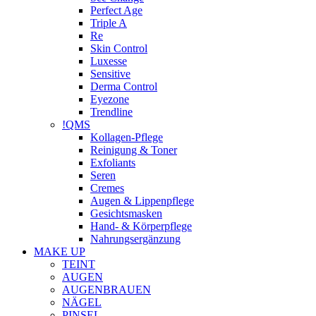
Perfect Age
Triple A
Re
Skin Control
Luxesse
Sensitive
Derma Control
Eyezone
Trendline
!QMS
Kollagen-Pflege
Reinigung & Toner
Exfoliants
Seren
Cremes
Augen & Lippenpflege
Gesichtsmasken
Hand- & Körperpflege
Nahrungsergänzung
MAKE UP
TEINT
AUGEN
AUGENBRAUEN
NÄGEL
PINSEL