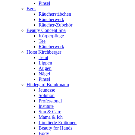
Pinsel
Berk
Räucherstäbchen
Räucherwerk
Räucher-Zubehör
Beauty Concept Spa
Körperpflege
Tee
Räucherwerk
Horst Kirchberger
Teint
Lippen
Augen
Nägel
Pinsel
Hildegard Braukmann
Jeunesse
Solution
Professional
Institute
Sun & Care
Mama & Ich
Limitierte Editionen
Beauty for Hands
Body