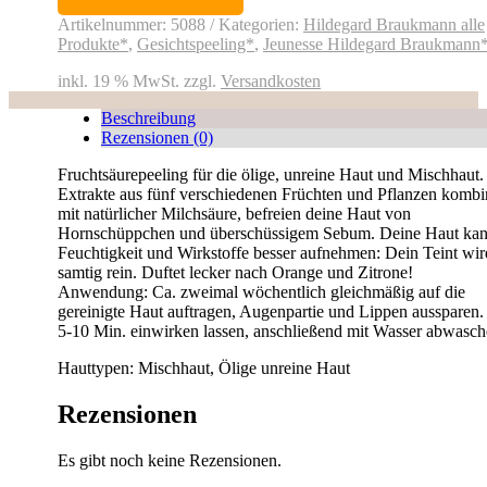
Menge
Artikelnummer:
5088
Kategorien:
Hildegard Braukmann alle
Produkte*
,
Gesichtspeeling*
,
Jeunesse Hildegard Braukmann
inkl. 19 % MwSt.
zzgl.
Versandkosten
Beschreibung
Rezensionen (0)
Fruchtsäurepeeling für die ölige, unreine Haut und Mischhaut.
Extrakte aus fünf verschiedenen Früchten und Pflanzen kombin
mit natürlicher Milchsäure, befreien deine Haut von
Hornschüppchen und überschüssigem Sebum. Deine Haut kan
Feuchtigkeit und Wirkstoffe besser aufnehmen: Dein Teint wir
samtig rein. Duftet lecker nach Orange und Zitrone!
Anwendung: Ca. zweimal wöchentlich gleichmäßig auf die
gereinigte Haut auftragen, Augenpartie und Lippen aussparen
5-10 Min. einwirken lassen, anschließend mit Wasser abwasch
Hauttypen: Mischhaut, Ölige unreine Haut
Rezensionen
Es gibt noch keine Rezensionen.