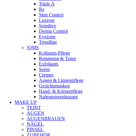
Triple A
Re
Skin Control
Luxesse
Sensitive
Derma Control
Eyezone
Trendline
!QMS
Kollagen-Pflege
Reinigung & Toner
Exfoliants
Seren
Cremes
Augen & Lippenpflege
Gesichtsmasken
Hand- & Körperpflege
Nahrungsergänzung
MAKE UP
TEINT
AUGEN
AUGENBRAUEN
NÄGEL
PINSEL
ZUBEHÖR