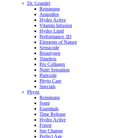
Dr. Grandel
Reinigung
Ampullen
Hydro Active
Vitamin Infusion
Hydro Lipid
Performance 3D
Elements of Nature
Sensicode
Beautygen
Timeless
Pro Collagen
Nutri Sensation
Puricode
Phyto Care
Specials
Phyris
Reinigung
Somi
Essentials
Time Release
Hydro Active
Forest
See Change
Perfect Age