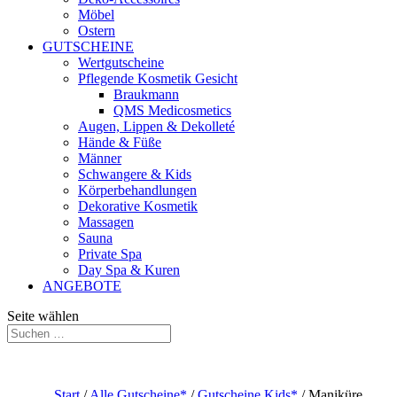
Möbel
Ostern
GUTSCHEINE
Wertgutscheine
Pflegende Kosmetik Gesicht
Braukmann
QMS Medicosmetics
Augen, Lippen & Dekolleté
Hände & Füße
Männer
Schwangere & Kids
Körperbehandlungen
Dekorative Kosmetik
Massagen
Sauna
Private Spa
Day Spa & Kuren
ANGEBOTE
Seite wählen
Start
/
Alle Gutscheine*
/
Gutscheine Kids*
/ Maniküre