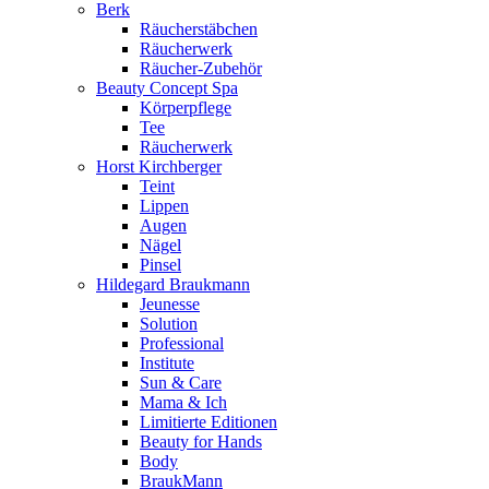
Berk
Räucherstäbchen
Räucherwerk
Räucher-Zubehör
Beauty Concept Spa
Körperpflege
Tee
Räucherwerk
Horst Kirchberger
Teint
Lippen
Augen
Nägel
Pinsel
Hildegard Braukmann
Jeunesse
Solution
Professional
Institute
Sun & Care
Mama & Ich
Limitierte Editionen
Beauty for Hands
Body
BraukMann