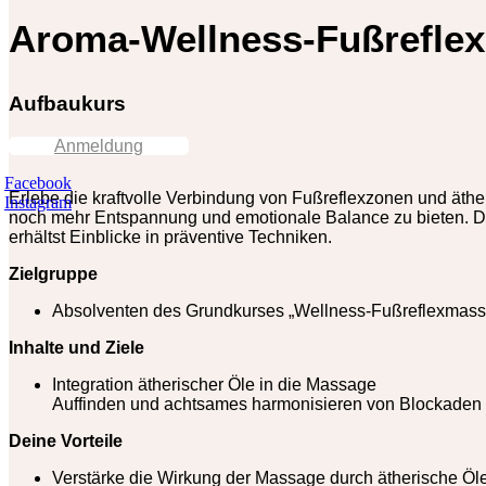
Aroma-Wellness-Fußrefle
Aufbaukurs
Anmeldung
Facebook
Erlebe die kraftvolle Verbindung von Fußreflexzonen und äth
Instagram
noch mehr Entspannung und emotionale Balance zu bieten. Die
erhältst Einblicke in präventive Techniken.
Zielgruppe
Absolventen des Grundkurses „Wellness-Fußreflexmas
Inhalte und Ziele
Integration ätherischer Öle in die Massage
Auffinden und achtsames harmonisieren von Blockaden
Deine Vorteile
Verstärke die Wirkung der Massage durch ätherische Öl