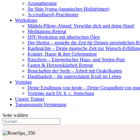
Aromatherapie
Jin Shin Jyutsu (japanisches Heilströmen)
AccessBars®-Practitioner
Workshops
Mädels-Pflege-Abend: Verwöhn dich und deine Haut!
Meditations-Retreat
DIY-Workshop mit ätherischen Ölen
Der Herbst – genieße die Zeit für Deinen persönlichen 
Rauhnächte – Deine magische Zeit zur Wunsch-Erfüllun
Kräuter, Harze & ihre Geheimnisse
Räuchern – Energetischer Haus- und Seelen-Putz
Fasten & Herzensklarheit Retreat
Botschaften der Seele – Arbeit mit Orakelkarten
Dankbarkeit – die unterschätzte Kraft im Leben
Vorträge
Deine Ernährung von heute – Deine Gesundheit von mo
Vorträge nach Dr. h. c. Jentschura
Unsere Trainer
Tagungsraum-Vermietung
Seite wählen