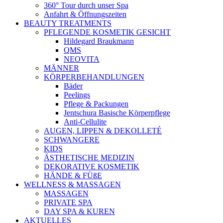
360° Tour durch unser Spa
Anfahrt & Öffnungszeiten
BEAUTY TREATMENTS
PFLEGENDE KOSMETIK GESICHT
Hildegard Braukmann
QMS
NEOVITA
MÄNNER
KÖRPERBEHANDLUNGEN
Bäder
Peelings
Pflege & Packungen
Jentschura Basische Körperpflege
Anti-Cellulite
AUGEN, LIPPEN & DEKOLLETÉ
SCHWANGERE
KIDS
ÄSTHETISCHE MEDIZIN
DEKORATIVE KOSMETIK
HÄNDE & FÜßE
WELLNESS & MASSAGEN
MASSAGEN
PRIVATE SPA
DAY SPA & KUREN
AKTUELLES