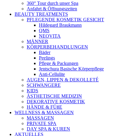
360° Tour durch unser Spa
Anfahrt & Öffnungszeiten
BEAUTY TREATMENTS
PFLEGENDE KOSMETIK GESICHT
Hildegard Braukmann
QMS
NEOVITA
MÄNNER
KÖRPERBEHANDLUNGEN
Bäder
Peelings
Pflege & Packungen
Jentschura Basische Körperpflege
Anti-Cellulite
AUGEN, LIPPEN & DEKOLLETÉ
SCHWANGERE
KIDS
ÄSTHETISCHE MEDIZIN
DEKORATIVE KOSMETIK
HÄNDE & FÜßE
WELLNESS & MASSAGEN
MASSAGEN
PRIVATE SPA
DAY SPA & KUREN
AKTUELLES