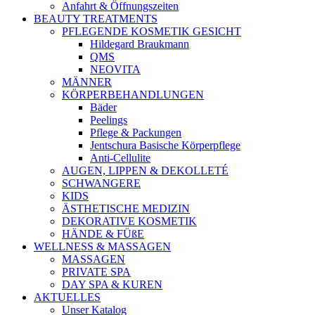
Anfahrt & Öffnungszeiten
BEAUTY TREATMENTS
PFLEGENDE KOSMETIK GESICHT
Hildegard Braukmann
QMS
NEOVITA
MÄNNER
KÖRPERBEHANDLUNGEN
Bäder
Peelings
Pflege & Packungen
Jentschura Basische Körperpflege
Anti-Cellulite
AUGEN, LIPPEN & DEKOLLETÉ
SCHWANGERE
KIDS
ÄSTHETISCHE MEDIZIN
DEKORATIVE KOSMETIK
HÄNDE & FÜßE
WELLNESS & MASSAGEN
MASSAGEN
PRIVATE SPA
DAY SPA & KUREN
AKTUELLES
Unser Katalog